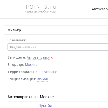
POINTS.ru
Автосал
Карта автомобилиста
Фильтр
По названию:
×
Вы ищете:
Автозаправку
В городе:
Москва
Территориально:
не указано
Специализация:
любая
Автозаправки в г. Москве
Лукойл