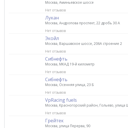
Москва, Аминьевское шоссе
Нет отзывов
Лукан
Москва, Андропова проспект, 22 дробь 30 А
Нет отзывов
Экойл
Москва, Варшавское шоссе, 206А строение 2
Нет отзывов
Сибнефть
Москва, МКАД 19-й километр
Нет отзывов
Сибнефть
Москва, Осенняя улица, 23 Б
Нет отзывов
VpRacing fuels
Москва, Красногорский район, Гольево, улица 
Нет отзывов
Грейтек
Москва, улица Перерва, 90