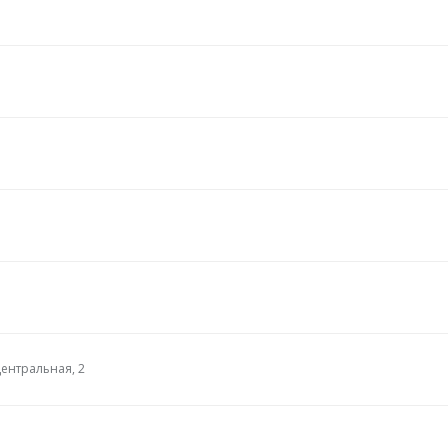
Центральная, 2