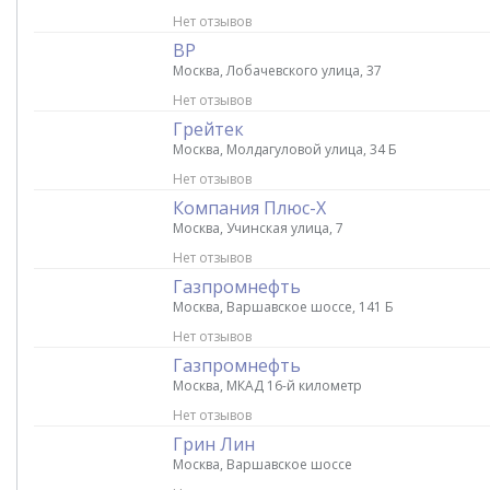
Нет отзывов
BP
Москва, Лобачевского улица, 37
Нет отзывов
Грейтек
Москва, Молдагуловой улица, 34 Б
Нет отзывов
Компания Плюс-Х
Москва, Учинская улица, 7
Нет отзывов
Газпромнефть
Москва, Варшавское шоссе, 141 Б
Нет отзывов
Газпромнефть
Москва, МКАД 16-й километр
Нет отзывов
Грин Лин
Москва, Варшавское шоссе