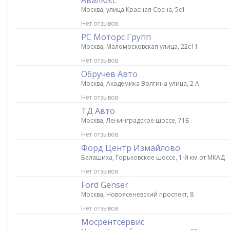
Авалюкс
Москва, улица Красная Сосна, 5с1
Нет отзывов
РС Моторс Групп
Москва, Маломосковская улица, 22с11
Нет отзывов
Обручев Авто
Москва, Академика Волгина улица, 2 А
Нет отзывов
ТД Авто
Москва, Ленинградское шоссе, 71Б
Нет отзывов
Форд Центр Измайлово
Балашиха, Горьковское шоссе, 1-й км от МКАД
Нет отзывов
Ford Genser
Москва, Новоясеневский проспект, 8
Нет отзывов
Мосрентсервис