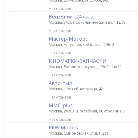
Москва, Дмитровское шоссе, 96к1
Нет отзывов
BenzBmw - 24 часа
Москва, улица Сокольнический Вал, 1Дс9
Нет отзывов
Мастер-Моторс
Москва, Алтуфьевское шоссе, 29Бс2
Нет отзывов
ИНОМАРКИ-ЗАПЧАСТИ
Москва, Люблинская улица, 96с2, пав 11
Нет отзывов
Авто-тыл
Москва, Шоссейная улица, 4А
Нет отзывов
MMC-plus
Москва, улица Шоссейная, 90 строение 5
Нет отзывов
PKW Motors
Москва, Смирновская улица, 2с1