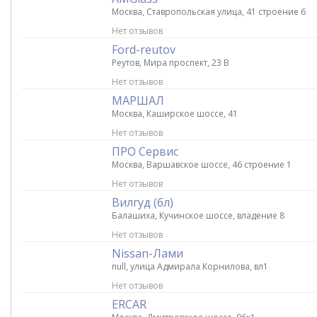
Москва, Ставропольская улица, 41 строение 6
Нет отзывов
Ford-reutov
Реутов, Мира проспект, 23 В
Нет отзывов
МАРШАЛ
Москва, Каширское шоссе, 41
Нет отзывов
ПРО Сервис
Москва, Варшавское шоссе, 46 строение 1
Нет отзывов
Вилгуд (бл)
Балашиха, Кучинское шоссе, владение 8
Нет отзывов
Nissan-Лами
null, улица Адмирала Корнилова, вл1
Нет отзывов
ERCAR