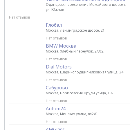
Одинцово, пересечение Можайского шоссе с
ул. Южная
Нет отзывов
Глобал
Москва, Ленинградское шоссе, 21
Нет отзывов
BMW Москва
Москва, Хлебный переулок, 2/3с2
Нет отзывов
Dial Motors
Москва, Шарикоподшипниковская улица, 34
Нет отзывов
Сабурово
Москва, Борисовские Пруды улица, 1 А
Нет отзывов
Autom24
Москва, Минская улица, вл2Ж
Нет отзывов
AMGlass