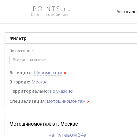
POINTS.ru
Автосал
Карта автомобилиста
Фильтр
По названию:
×
Вы ищете:
Шиномонтаж
В городе:
Москва
Территориально:
не указано
×
Специализация:
мотошиномонтаж
Мотошиномонтаж в г. Москве
на Путевом 34а