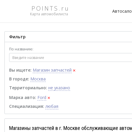
POINTS.ru
Автосал
Карта автомобилиста
Фильтр
По названию:
×
Вы ищете:
Магазин запчастей
В городе:
Москва
Территориально:
не указано
×
Марка авто:
Ford
Специализация:
любая
Магазины запчастей в г. Москве обслуживающие автом