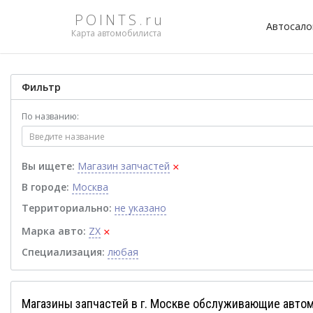
POINTS.ru
Автосал
Карта автомобилиста
Фильтр
По названию:
×
Вы ищете:
Магазин запчастей
В городе:
Москва
Территориально:
не указано
×
Марка авто:
ZX
Специализация:
любая
Магазины запчастей в г. Москве обслуживающие авто