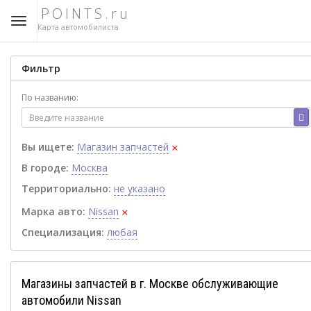
POINTS.ru
Карта автомобилиста
Фильтр
По названию:
×
Вы ищете:
Магазин запчастей
В городе:
Москва
Территориально:
не указано
×
Марка авто:
Nissan
Специализация:
любая
Магазины запчастей в г. Москве обслуживающие
автомобили Nissan