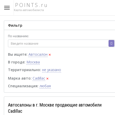
POINTS.ru
Карта автомобилиста
Фильтр
По названию:
×
Вы ищете:
Автосалон
В городе:
Москва
Территориально:
не указано
×
Марка авто:
Cadillac
Специализация:
любая
Автосалоны в г. Москве продающие автомобили
Cadillac