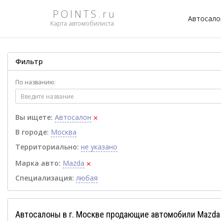
POINTS.ru
Автосал
Карта автомобилиста
Фильтр
По названию:
×
Вы ищете:
Автосалон
В городе:
Москва
Территориально:
не указано
×
Марка авто:
Mazda
Специализация:
любая
Автосалоны в г. Москве продающие автомобили Mazda