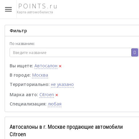
POINTS.ru
Карта автомобилиста
Фильтр
По названию:
×
Вы ищете:
Автосалон
В городе:
Москва
Территориально:
не указано
×
Марка авто:
Citroen
Специализация:
любая
Автосалоны в г. Москве продающие автомобили
Citroen