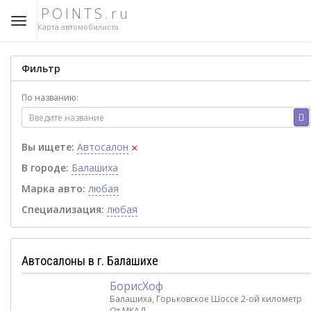
POINTS.ru
Карта автомобилиста
Фильтр
По названию:
×
Вы ищете:
Автосалон
В городе:
Балашиха
Марка авто:
любая
Специализация:
любая
Автосалоны в г. Балашихе
БорисХоф
Балашиха, Горьковское Шоссе 2-ой километр
От МКАД