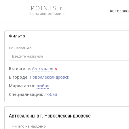
POINTS.ru
Автосал
Карта автомобилиста
Фильтр
По названию:
×
Вы ищете:
Автосалон
В городе:
Новоалександровск
Марка авто:
любая
Специализация:
любая
Автосалоны в г. Новоалександровске
Ничего не найдено.