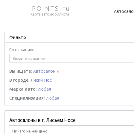
POINTS.ru
Автосал
Карта автомобилиста
Фильтр
По названию:
×
Вы ищете:
Автосалон
В городе:
Лисий Нос
Марка авто:
любая
Специализация:
любая
Автосалоны в г. Лисьем Носе
Ничего не найдено.