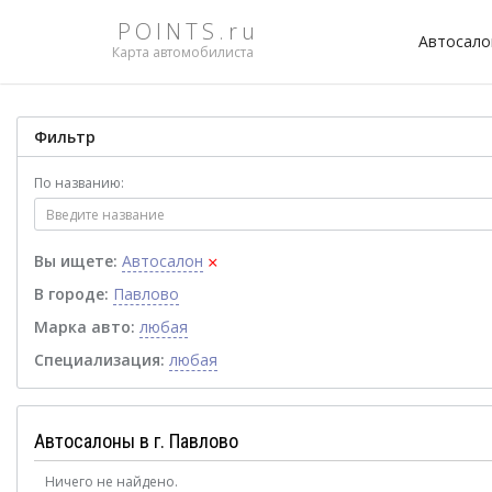
POINTS.ru
Автосал
Карта автомобилиста
Фильтр
По названию:
×
Вы ищете:
Автосалон
В городе:
Павлово
Марка авто:
любая
Специализация:
любая
Автосалоны в г. Павлово
Ничего не найдено.