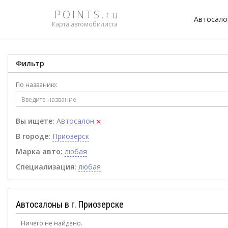
POINTS.ru
Автосал
Карта автомобилиста
Фильтр
По названию:
×
Вы ищете:
Автосалон
В городе:
Приозерск
Марка авто:
любая
Специализация:
любая
Автосалоны в г. Приозерске
Ничего не найдено.