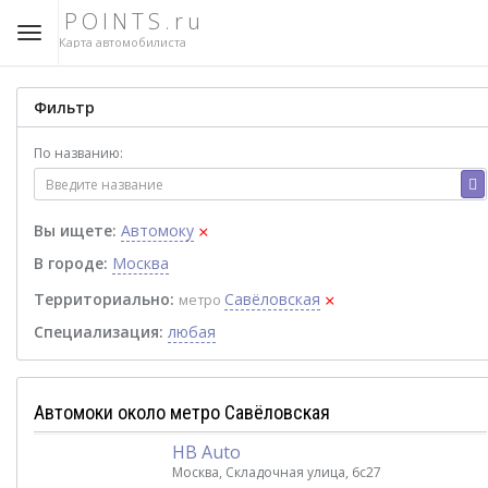
POINTS.ru
Карта автомобилиста
Фильтр
По названию:
×
Вы ищете:
Автомоку
В городе:
Москва
×
Территориально:
Савёловская
метро
Специализация:
любая
Автомоки около метро Савёловская
НВ Auto
Москва, Складочная улица, 6с27