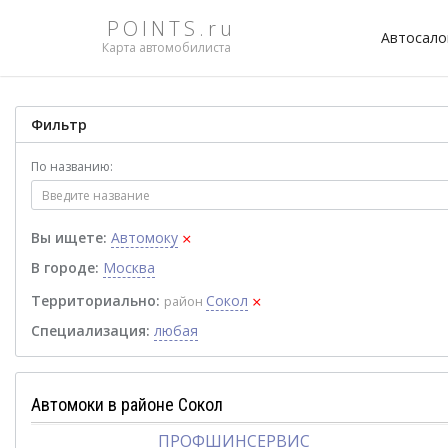
POINTS.ru
Автосал
Карта автомобилиста
Фильтр
По названию:
×
Вы ищете:
Автомоку
В городе:
Москва
×
Территориально:
Сокол
район
Специализация:
любая
Автомоки в районе Сокол
ПРОФШИНСЕРВИС