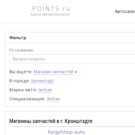
POINTS.ru
Автосал
Карта автомобилиста
Фильтр
По названию:
×
Вы ищете:
Магазин запчастей
В городе:
Кронштадт
Марка авто:
любая
Специализация:
любая
Магазины запчастей в г. Кронштадте
ForgeShop-auto