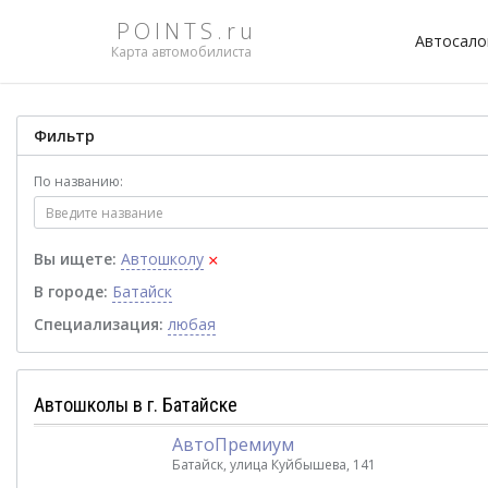
POINTS.ru
Автосал
Карта автомобилиста
Фильтр
По названию:
×
Вы ищете:
Автошколу
В городе:
Батайск
Специализация:
любая
Автошколы в г. Батайске
АвтоПремиум
Батайск, улица Куйбышева, 141