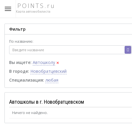
POINTS.ru
Карта автомобилиста
Фильтр
По названию:
×
Вы ищете:
Автошколу
В городе:
Новобратцевский
Специализация:
любая
Автошколы в г. Новобратцевском
Ничего не найдено.