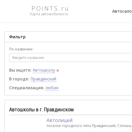
POINTS.ru
Автосал
Карта автомобилиста
Фильтр
По названию:
×
Вы ищете:
Автошколу
В городе:
Правдинский
Специализация:
любая
Автошколы в г. Правдинском
Автолицей
поселок городского типа Правдинский, Степань