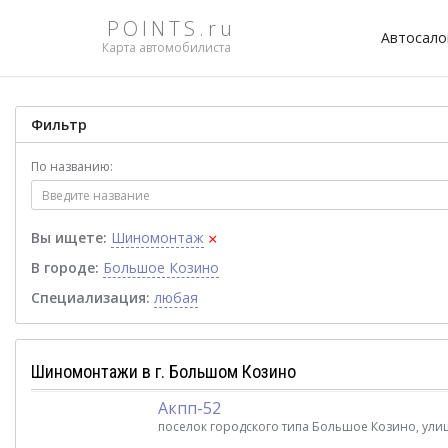
POINTS.ru
Автосал
Карта автомобилиста
Фильтр
По названию:
×
Вы ищете:
Шиномонтаж
В городе:
Большое Козино
Специализация:
любая
Шиномонтажи в г. Большом Козино
Акпп-52
поселок городского типа Большое Козино, улиц