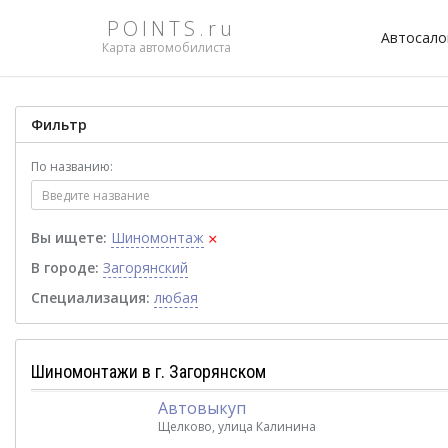
POINTS.ru
Автосал
Карта автомобилиста
Фильтр
По названию:
×
Вы ищете:
Шиномонтаж
В городе:
Загорянский
Специализация:
любая
Шиномонтажи в г. Загорянском
Автовыкуп
Щелково, улица Калинина