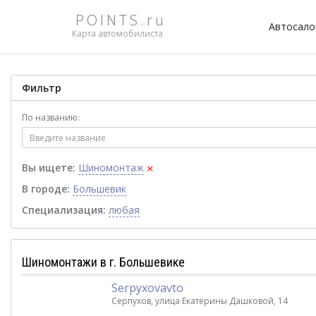
POINTS.ru
Автосал
Карта автомобилиста
Фильтр
По названию:
×
Вы ищете:
Шиномонтаж
В городе:
Большевик
Специализация:
любая
Шиномонтажи в г. Большевике
Serpyxovavto
Серпухов, улица Екатерины Дашковой, 14