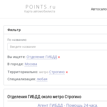
POINTS.ru
Автосал
Карта автомобилиста
Фильтр
По названию:
×
Вы ищете:
Отделение ГИБДД
В городе:
Москва
×
Территориально:
Строгино
метро
Специализация:
любая
Отделения ГИБДД около метро Строгино
Агент ГИБДД - Помощь 24 часа.