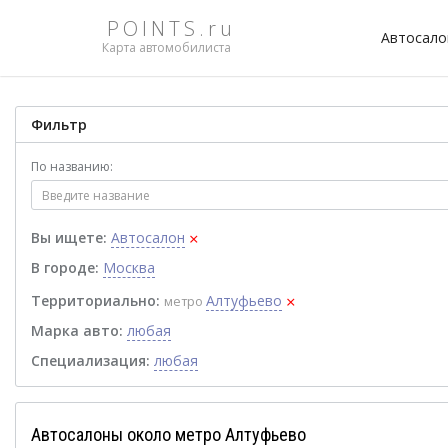
POINTS.ru
Автосал
Карта автомобилиста
Фильтр
По названию:
×
Вы ищете:
Автосалон
В городе:
Москва
×
Территориально:
Алтуфьево
метро
Марка авто:
любая
Специализация:
любая
Автосалоны около метро Алтуфьево