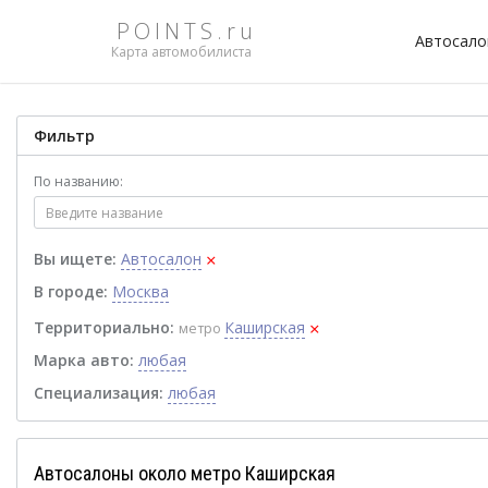
POINTS.ru
Автосал
Карта автомобилиста
Фильтр
По названию:
×
Вы ищете:
Автосалон
В городе:
Москва
×
Территориально:
Каширская
метро
Марка авто:
любая
Специализация:
любая
Автосалоны около метро Каширская