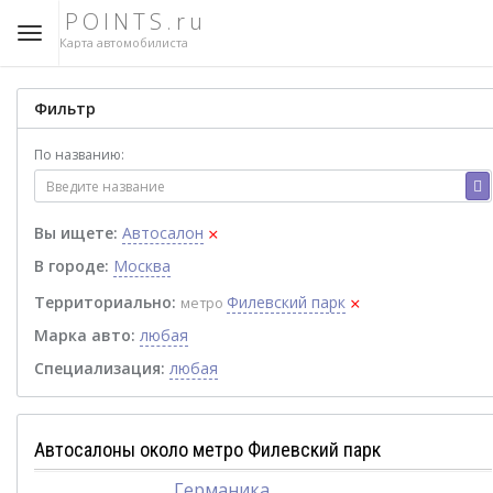
POINTS.ru
Карта автомобилиста
Фильтр
По названию:
×
Вы ищете:
Автосалон
В городе:
Москва
×
Территориально:
Филевский парк
метро
Марка авто:
любая
Специализация:
любая
Автосалоны около метро Филевский парк
Германика