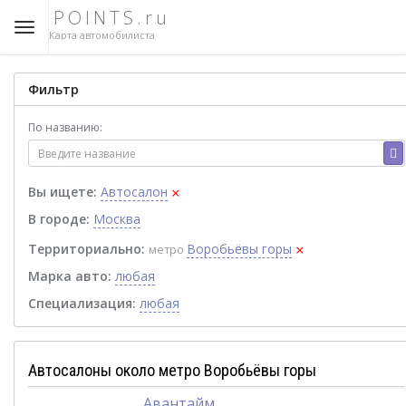
POINTS.ru
Карта автомобилиста
Фильтр
По названию:
×
Вы ищете:
Автосалон
В городе:
Москва
×
Территориально:
Воробьёвы горы
метро
Марка авто:
любая
Специализация:
любая
Автосалоны около метро Воробьёвы горы
Авантайм