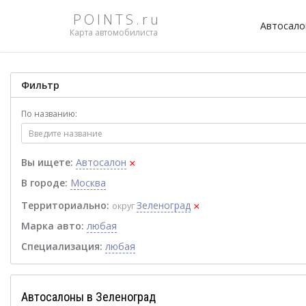
POINTS.ru
Автосал
Карта автомобилиста
Фильтр
По названию:
×
Вы ищете:
Автосалон
В городе:
Москва
×
Территориально:
Зеленоград
округ
Марка авто:
любая
Специализация:
любая
Автосалоны в Зеленоград