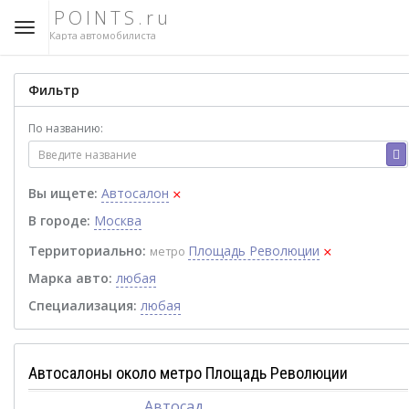
POINTS.ru
Карта автомобилиста
Фильтр
По названию:
×
Вы ищете:
Автосалон
В городе:
Москва
×
Территориально:
Площадь Революции
метро
Марка авто:
любая
Специализация:
любая
Автосалоны около метро Площадь Революции
Автосад