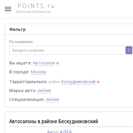
POINTS.ru
Карта автомобилиста
Фильтр
По названию:
×
Вы ищете:
Автосалон
В городе:
Москва
×
Территориально:
Бескудниковский
район
Марка авто:
любая
Специализация:
любая
Автосалоны в районе Бескудниковский
Авто АЛЕА