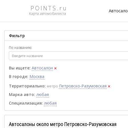
POINTS.ru
Автосал
Карта автомобилиста
Фильтр
По названию:
×
Вы ищете:
Автосалон
В городе:
Москва
×
Территориально:
Петровско-Разумовская
метро
Марка авто:
любая
Специализация:
любая
Автосалоны около метро Петровско-Разумовская