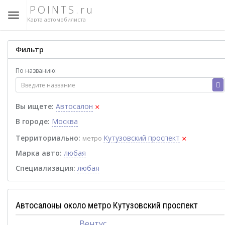
POINTS.ru
Карта автомобилиста
Фильтр
По названию:
×
Вы ищете:
Автосалон
В городе:
Москва
×
Территориально:
Кутузовский проспект
метро
Марка авто:
любая
Специализация:
любая
Автосалоны около метро Кутузовский проспект
Вентус