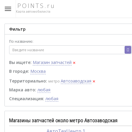
POINTS.ru
Карта автомобилиста
Фильтр
По названию:
×
Вы ищете:
Магазин запчастей
В городе:
Москва
×
Территориально:
Автозаводская
метро
Марка авто:
любая
Специализация:
любая
Магазины запчастей около метро Автозаводская
АвтоТехЦентр 1