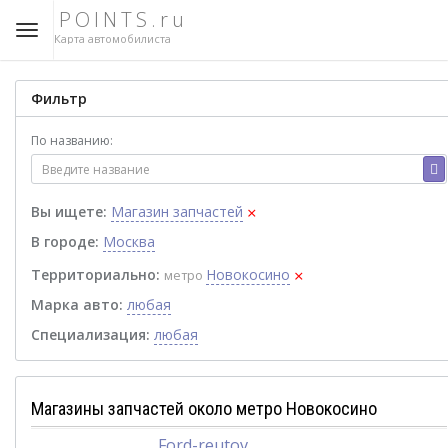
POINTS.ru
Карта автомобилиста
Фильтр
По названию:
×
Вы ищете:
Магазин запчастей
В городе:
Москва
×
Территориально:
Новокосино
метро
Марка авто:
любая
Специализация:
любая
Магазины запчастей около метро Новокосино
Ford-reutov