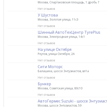
Москва, Спартаковская площадь, 1 дробь 7
Нет отзывов
У Шустова
Москва, Золотая улица, 11с3
Нет отзывов
Шинный АвтоТехЦентр TyrePlus
Москва, Электродная улица, 14с1
Нет отзывов
На улице Октября
Реутов, улица Октября, 2А
Нет отзывов
Сити Моторс
Балашиха, шоссе Энтузиастов, вл1а
Нет отзывов
Бункер
Москва, Советская улица, 80с10
Нет отзывов
АвтоГермес Suzuki - шоссе Энтузиас
Москва, шоссе Энтузиастов, 59