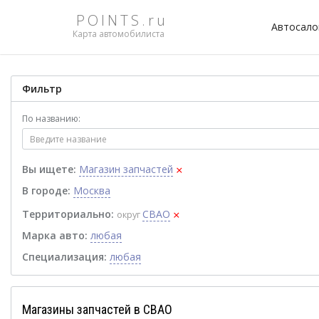
POINTS.ru
Автосал
Карта автомобилиста
Фильтр
По названию:
×
Вы ищете:
Магазин запчастей
В городе:
Москва
×
Территориально:
СВАО
округ
Марка авто:
любая
Специализация:
любая
Магазины запчастей в СВАО