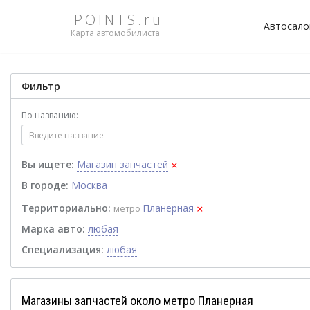
POINTS.ru
Автосал
Карта автомобилиста
Фильтр
По названию:
×
Вы ищете:
Магазин запчастей
В городе:
Москва
×
Территориально:
Планерная
метро
Марка авто:
любая
Специализация:
любая
Магазины запчастей около метро Планерная