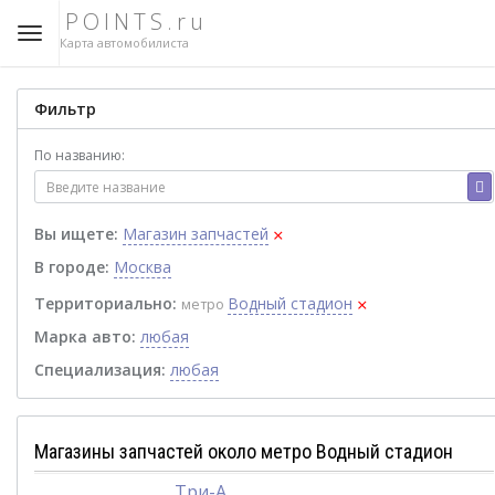
POINTS.ru
Карта автомобилиста
Фильтр
По названию:
×
Вы ищете:
Магазин запчастей
В городе:
Москва
×
Территориально:
Водный стадион
метро
Марка авто:
любая
Специализация:
любая
Магазины запчастей около метро Водный стадион
Три-А