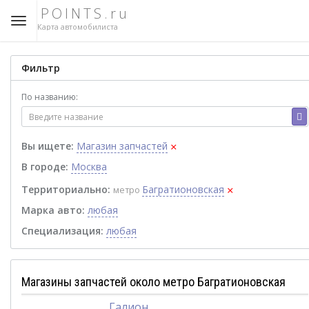
POINTS.ru
Карта автомобилиста
Фильтр
По названию:
×
Вы ищете:
Магазин запчастей
В городе:
Москва
×
Территориально:
Багратионовская
метро
Марка авто:
любая
Специализация:
любая
Магазины запчастей около метро Багратионовская
Галион