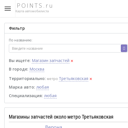
POINTS.ru
Карта автомобилиста
Фильтр
По названию:
×
Вы ищете:
Магазин запчастей
В городе:
Москва
×
Территориально:
Третьяковская
метро
Марка авто:
любая
Специализация:
любая
Магазины запчастей около метро Третьяковская
Верона