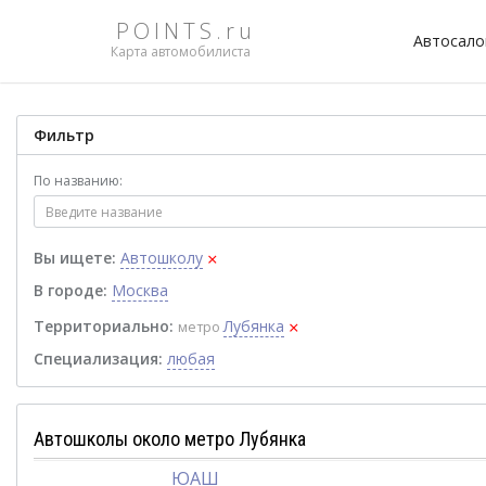
POINTS.ru
Автосал
Карта автомобилиста
Фильтр
По названию:
×
Вы ищете:
Автошколу
В городе:
Москва
×
Территориально:
Лубянка
метро
Специализация:
любая
Автошколы около метро Лубянка
ЮАШ