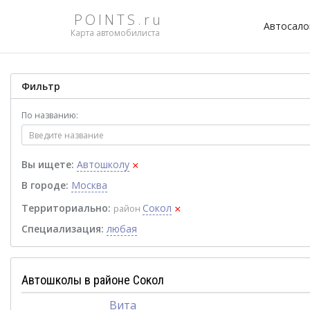
POINTS.ru
Автосал
Карта автомобилиста
Фильтр
По названию:
×
Вы ищете:
Автошколу
В городе:
Москва
×
Территориально:
Сокол
район
Специализация:
любая
Автошколы в районе Сокол
Вита