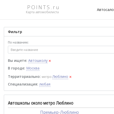
POINTS.ru
Автосал
Карта автомобилиста
Фильтр
По названию:
×
Вы ищете:
Автошколу
В городе:
Москва
×
Территориально:
Люблино
метро
Специализация:
любая
Автошколы около метро Люблино
Премьер-Люблино