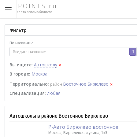
POINTS.ru
Карта автомобилиста
Фильтр
По названию:
×
Вы ищете:
Автошколу
В городе:
Москва
×
Территориально:
Восточное Бирюлево
район
Специализация:
любая
Автошколы в районе Восточное Бирюлево
Р-Авто Бирюлево восточное
Москва, Бирюлевская улица, 1к3