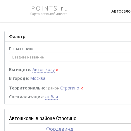
POINTS.ru
Автосал
Карта автомобилиста
Фильтр
По названию:
×
Вы ищете:
Автошколу
В городе:
Москва
×
Территориально:
Строгино
район
Специализация:
любая
Автошколы в районе Строгино
Фордевинд