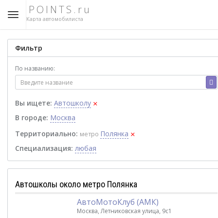
POINTS.ru
Карта автомобилиста
Фильтр
По названию:
×
Вы ищете:
Автошколу
В городе:
Москва
×
Территориально:
Полянка
метро
Специализация:
любая
Автошколы около метро Полянка
АвтоМотоКлуб (АМК)
Москва, Летниковская улица, 9с1