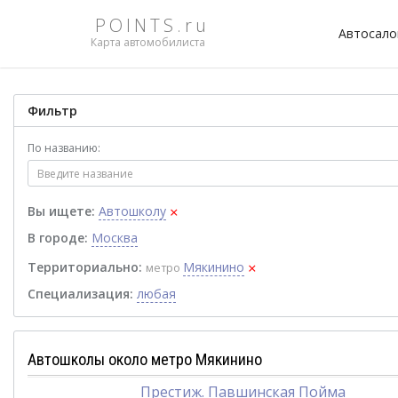
POINTS.ru
Автосал
Карта автомобилиста
Фильтр
По названию:
×
Вы ищете:
Автошколу
В городе:
Москва
×
Территориально:
Мякинино
метро
Специализация:
любая
Автошколы около метро Мякинино
Престиж. Павшинская Пойма