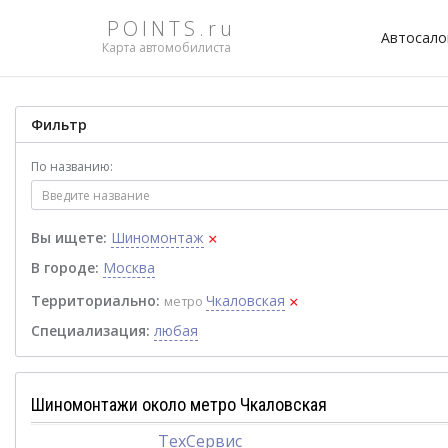
POINTS.ru
Автосал
Карта автомобилиста
Фильтр
По названию:
×
Вы ищете:
Шиномонтаж
В городе:
Москва
×
Территориально:
Чкаловская
метро
Специализация:
любая
Шиномонтажи около метро Чкаловская
ТехСервис