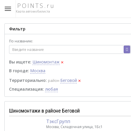
POINTS.ru
Карта автомобилиста
Фильтр
По названию:
×
Вы ищете:
Шиномонтаж
В городе:
Москва
×
Территориально:
Беговой
район
Специализация:
любая
Шиномонтажи в районе Беговой
ТэксГрупп
Москва, Складочная улица, 1Бс1